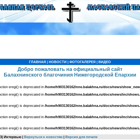
ГЛАВНАЯ
|
НОВОСТИ
|
ФОТОГАЛЕРЕЯ
|
ВИДЕО
Добро пожаловать на официальный сайт
Балахнинского благочиния Нижегородской Епархии
nction eregi() is deprecated in
/home/h903130162/nne.balakhna.ru/docs/news/show_ne
nction eregi() is deprecated in
/home/h903130162/nne.balakhna.ru/docs/news/inc/shows.
nction eregi() is deprecated in
/home/h903130162/nne.balakhna.ru/docs/news/inc/shows.
nction eregi() is deprecated in
/home/h903130162/nne.balakhna.ru/docs/news/inc/shows.
nction eregi() is deprecated in
/home/h903130162/nne.balakhna.ru/docs/news/inc/shows.
13| Интервью |
Вернуться к новостям
|
Версия для печати