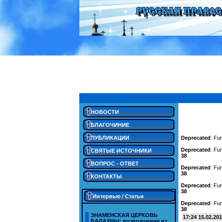
НОВОСТИ
БЛАГОЧИНИЕ
Deprecated
: Fu
ПУБЛИКАЦИИ
Deprecated
: Fu
СВЯТЫЕ ИСТОЧНИКИ
38
ВОПРОС - ОТВЕТ
Deprecated
: Fu
38
КОНТАКТЫ
Deprecated
: Fu
38
Интервью / Статьи
Deprecated
: Fu
38
ЗНАМЕНСКАЯ ЦЕРКОВЬ
17:24 15.02.20
БАЛАХНЫ: возвращение из