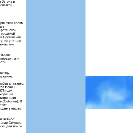
з бетона и
счаткой.
 прихожан своим
а в
 Сретенской
городской
 в Сретенский
тупил учиться
рьковской
 лично
 первых пяти
асть
риезду
лужение.
прибывал старец
коп Иоанн
78 году.
 хороший
 митрополит
й (Соболев). В
олит
сподне в нашем
ат четыре
сандр Соколов,
посещают почти