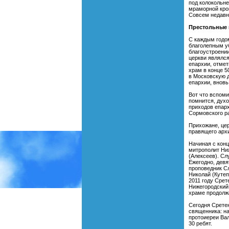
под колокольне
мраморной крош
Совсем недавно
Престольные 
С каждым годом
благолепным у
благоустроении
церкви являлс
епархии, отмет
храм в конце 5
в Московскую д
епархии, вновь
Вот что вспом
помнится, духо
приходов епарх
Сормовского р
Прихожане, це
правящего архи
Начиная с конц
митрополит Ни
(Алексеев). Сл
Ежегодно, девя
проповедник Сл
Николай (Кутеп
2011 году Срет
Нижегородский 
храме продолж
Сегодня Срете
священника: н
протоиереи Вал
30 ребят.