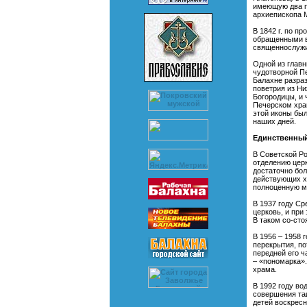
имеющую два п
архиепископа М
В 1842 г. по п
обращенными в
священнослужи
Одной из главн
чудотворной Пе
Балахне разраз
поветрия из Ни
Богородицы, и 
Печерском храм
этой иконы был
наших дней.
Единственны
В Советской Ро
отделению церк
достаточно бол
действующих хр
полноценную м
В 1937 году Ср
церковь, и при
В таком со-сто
В 1956 – 1958 
перекрытия, по
передней его ч
– «пономарка».
храма.
В 1992 году в
совершения таи
детей воскресн