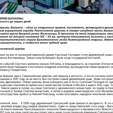
 ХРАМ БАЛАХНЫ:
рского до наших дней
ерковь Балахны – один из старинных храмов, несомненно, являющийся ярким
м украшением города. Расположена церковь в северо-западной части Балахн
охшего русла древней речки Железницы. В прошлом на этой территории нах
ывшее во второй половине XIX – ХХ вв. центром одноименной волости и вхо
благочиннического округа Балахнинского уезда Нижегородской епархии. Именн
звышенности, и появился этот чудный храм.
еоновской церкви
веке на месте нынешней каменной церкви Сретения Господня стоял деревянный храм в
еона Богоприимца. Земли села Кубинцево были тогда государевой вотчиной.
я событий Смутного времени начала XVII века, в благодарность за спасение Отечества
земли были переданы в вотчинное владение военному руководителю Нижегородского о
ловичу Пожарскому.
и бывшая здесь Симеоновская церковь уже пришла в ветхость, и после кончины князя
щанию в 1647 году на ее месте был построен новый деревянный храм. Храм построил
Иван Дмитриевич. Новая церковь была освящена уже в честь Сретения Господня по за
 чудесном спасении во время восстания против поляков в Москве в марте 1611 года. То
тяжело ранен в голову на улице Сретенка у одноименного монастыря, но чудом остал
сначала в Троице-Сергиев монастырь, а затем в родовое нижегородское село Мугреево
а впоследствии прибыл в Нижний Новгород, чтобы возглавить народное ополчение вме
тилетия, века… К 1805 году деревянный Сретенский храм пришел в негодность. В это
 землями владел род графов Шереметевых. Один из представителей этого рода – Вас
ле благословения Преосвященного епископа Нижегородского и Арзамасского Моисея 
1807 году на свои средства выстроил здесь ныне существующую каменную Сретенскую