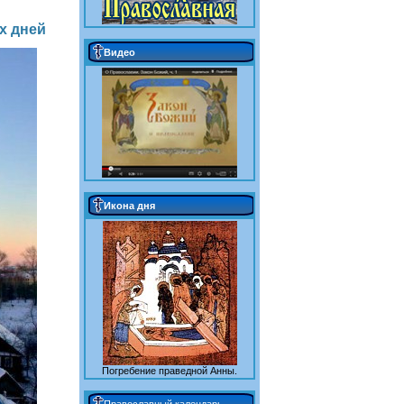
х дней
Видео
Икона дня
Погребение праведной Анны.