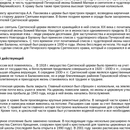
ридела: в честь чудотворной Печерской иконы Божией Матери и святителя и чудотвор
ирликийского. К храму была также пристроена высокая трехъярусная колокольня.
роекту архитектора А.А. Пахомова к церкви был пристроен придел, возведена кирпичная 
 сторону дороги Святыми воротами. В более позднее время в ограде были захоронен
телей Сретенской церкви.
ых святынь Сретенской церкви является хранящийся в ней список XIX века с почитае
черской иконы Божией Матери. Находится он в иконостасе одноименного придела. В 1
илась моровая язва – люди умирали десятками. Для заступничества и искоренения м
жнего Новгорода в Балахну был принесен список с чудотворного образа Печерской и
чума прекратилась. С того времени этот почитаемый список с чудотворной иконы нах
е Балахны, который был разрушен в 1930-е годы. Икона бесследно исчезла. Но ещё в
 сделан список для Печерского придела Сретенского храма, который и сохранился в и
й действующий
ссии всё поменялось… В 1918 г. имущество Сретенской церкви было принято на учет
ви от государства, а богослужения продолжали совершаться в 1920 – 1930-х гг., сохр
ьшая община верующих. К середине 1930-х гг. Сретенский храм являлся единственны
амов не только в Балахнинском, но и ряде близлежащих районов Горьковской област
олитвенную и приходскую жизнь становилось всё труднее и труднее.
етенская церковь была закрыта. Главный колокол был сброшен с колокольни, на землю
 этом почти весь ушел в землю. На церковь повесили замок, но иконы и церковную утва
янии она пробыла до 1943 года, когда в ней вновь начались богослужения.
годах в храме были произведены крупные ремонтные работы. В западной части храма
толок и написана новая живопись на потолке. Расширен сам храм за счет боковых при
асти. С правой части главного алтаря построено маленькое помещение для служебно
 Кроме того, в цокольной части храма был установлен водяной котел и все необходим
одяное отопление было заменено газовым. В последующие годы несколько расширено 
нства Святого Крещения, сооружен пристрой к крестильной для трапезы церковных р
ой школы (последняя была открыта в 1990 году). В 2001 году заново расписана насте