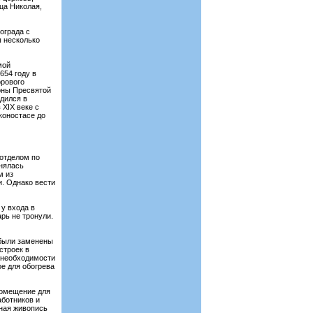
ца Николая,
ограда с
ы несколько
мой
654 году в
орового
коны Пресвятой
одился в
 XIX веке с
коностасе до
 отделом по
анялась
м из
и. Однако вести
 у входа в
рь не тронули.
 были заменены
строек в
й необходимости
ое для обогрева
помещение для
аботников и
нная живопись