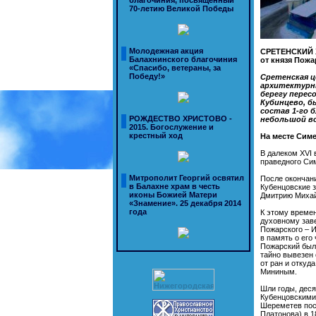
благочиния, посвященный
70-летию Великой Победы
Молодежная акция
СРЕТЕНСКИЙ
Балахнинского благочиния
от князя Пожа
«Спасибо, ветераны, за
Победу!»
Сретенская ц
архитектурны
берегу перес
Кубинцево, б
состав 1-го 
РОЖДЕСТВО ХРИСТОВО -
небольшой во
2015. Богослужение и
крестный ход
На месте Сим
В далеком XVI 
праведного Сим
Митрополит Георгий освятил
После окончани
в Балахне храм в честь
Кубенцовские 
иконы Божией Матери
Дмитрию Михай
«Знамение». 25 декабря 2014
года
К этому времен
духовному заве
Пожарского – 
в память о его
Пожарский был 
тайно вывезен 
от ран и откуд
Мининым.
Шли годы, деся
Кубенцовскими
Шереметев пос
Платонова) в 