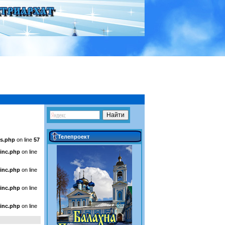
Телепроект
ws.php
on line
57
inc.php
on line
inc.php
on line
inc.php
on line
inc.php
on line