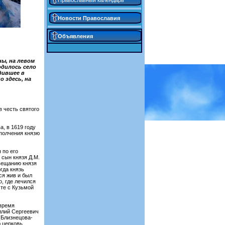
Православный календарь
Новости Православия
Объявления
ы, на левом
одилось село
дившее в
о здесь, на
 честь святого
, в 1619 году
полчения князю
 по его
 сын князя Д.М.
вещанию князя
гда князь
ся жив и был
, где лечился
сте с Кузьмой
 время
илий Сергеевич
(Близнецова-
 церковь,