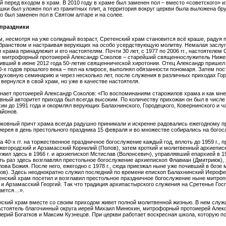
й перед входом в храм. В 2010 году в храме был заменен пол – вместо «советского» и
ки был уложен пол из гранитных плит, а территория вокруг церкви была выложена бру
 был заменен пол в Святом алтаре и на солее.
праздники
, несмотря на уже солидный возраст, Сретенский храм становится всё краше, радуя
бранством и настраивая верующих на особо усердствующую молитву. Немалая заслуг
 храма принадлежит и его настоятелям. Почти 30 лет, с 1977 по 2006 гг., настоятелем
я митрофорный протоиерей Александр Соколов – старейший священнослужитель Ниже
ивший в июне 2012 года 50-летие священнической хиротонии. Отец Александр пришел
0-х годов прошлого века – пел на клиросе, выполнял обязанности пономаря. Затем пос
уховную семинарию и через несколько лет, после служения в различных приходах Го
 вернулся в свой храм, но уже в качестве настоятеля.
инает протоиерей Александр Соколов: «По воспоминаниям старожилов храма и как мне
вный авторитет прихода был всегда высоким. По количеству прихожан он был в числе
ии до 1991 года и окормлял верующих Балахнинского, Городецкого, Ковернинского и ч
айонов.
рковный причт храма всегда радушно принимали и искренне радовались ежегодному п
ерея в день престольного праздника 15 февраля и во множестве собирались на богос
а 40-х гг. на торжественное праздничное богослужение каждый год, вплоть до 1959 г., 
жегородский и Арзамасский Корнилий (Попов), затем кроткий и молитвенный архиепис
ужил здесь в 1966 г. и архиепископ Мстислав (Волонсевич), управлявший епархией в 19
ть раз здесь возглавлял престольное богослужение архиепископ Флавиан (Дмитриюк),
ова Божия. После него, ежегодно с 1978 г., сюда приезжал ныне уже почивший в бозе
ов). Здесь неоднократно служил последний по времени епископ Балахнинский Иерофе
енский храм посетил и возглавил престольное праздничное богослужение ныне митроп
и Арзамасский Георгий. Так что традиция архипастырского служения на Сретенье Го
ается…».
нский храм вместе со своим приходом живет полной молитвенной жизнью. В нем служ
астоятель благочинный округа иерей Михаил Минюхин, митрофорный протоиерей Алек
ерий Богатков и Максим Кузнецов. При церкви работает воскресная школа, которую 