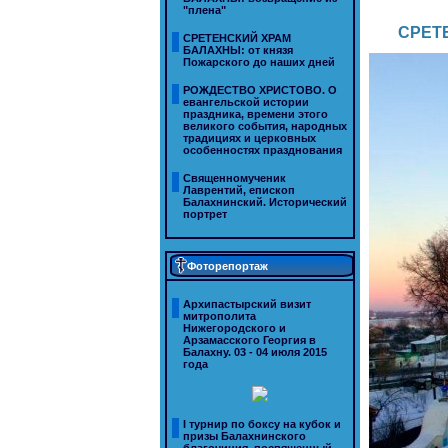
"плена"
СРЕТЕ
СРЕТЕНСКИЙ ХРАМ
БАЛАХНЫ: от князя
Пожарского до наших дней
РОЖДЕСТВО ХРИСТОВО. О
евангельской истории
праздника, времени этого
великого события, народных
традициях и церковных
особенностях празднования
Священномученик
Лаврентий, епископ
Балахнинский. Исторический
портрет
Фоторепортаж
Архипастырский визит
митрополита
Нижегородского и
Арзамасского Георгия в
Балахну. 03 - 04 июля 2015
года
I турнир по боксу на кубок и
призы Балахнинского